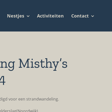
Nestjes
Activiteiten
Contact
ing Misthy’s
4
odigd voor een strandwandeling.
lderslag(Noordwijk).