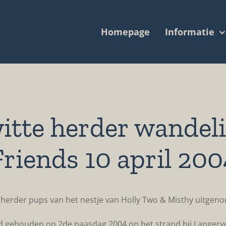
Homepage
Informatie
itte herder wandel
Friends 10 april 200
 herder pups van het nestje van Holly Two & Misthy uitgen
 gehouden op 2de paasdag 2004 op het strand bij Langerve