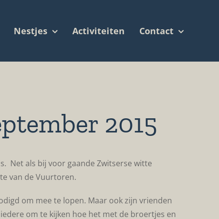
Nestjes
Activiteiten
Contact
eptember 2015
. Net als bij voor gaande Zwitserse witte
gte van de Vuurtoren.
odigd om mee te lopen. Maar ook zijn vrienden
iedere om te kijken hoe het met de broertjes en