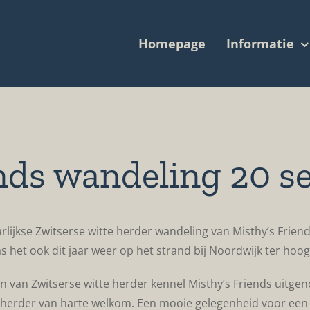
Homepage
Informatie
ends wandeling 20 s
lijkse Zwitserse witte herder wandeling van Misthy’s Friends
 het ook dit jaar weer op het strand bij Noordwijk ter hoo
 van Zwitserse witte herder kennel Misthy’s Friends uitgen
te herder van harte welkom. Een mooie gelegenheid voor een 