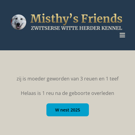
Ga
naar
inhoud
zij is moeder geworden van 3 reuen en 1 teef
Helaas is 1 reu na de geboorte overleden
W nest 2025