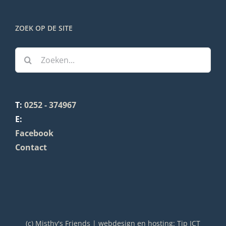
ZOEK OP DE SITE
Zoeken
naar:
T:
0252 - 374967
E:
Facebook
Contact
(c) Misthy's Friends | webdesign en hosting:
Tip ICT