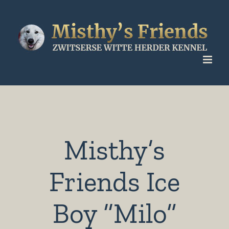
Ga
naar
inhoud
Misthy’s
Friends Ice
Boy “Milo”