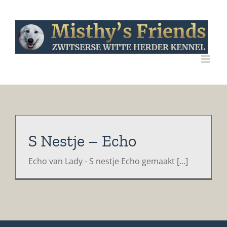
Ga
naar
inhoud
S Nestje – Echo
Echo van Lady - S nestje Echo gemaakt [...]