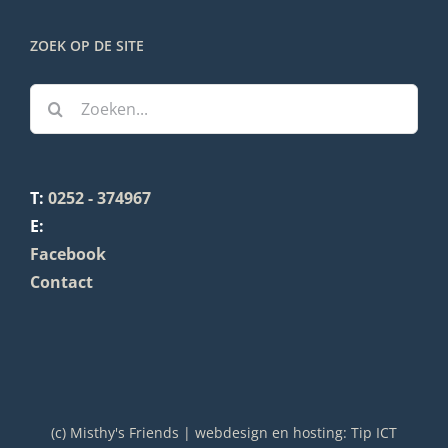
ZOEK OP DE SITE
Zoeken
naar:
T:
0252 - 374967
E:
Facebook
Contact
(c) Misthy's Friends | webdesign en hosting:
Tip ICT