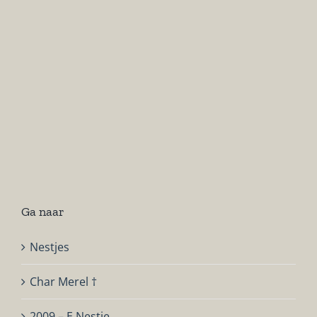
Ga naar
Nestjes
Char Merel †
2009 – E Nestje