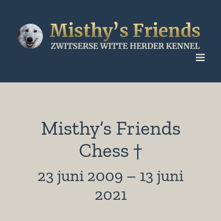
Ga
naar
inhoud
Misthy’s Friends
Chess †
23 juni 2009 – 13 juni
2021