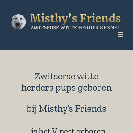
Ga
naar
inhoud
Zwitserse witte
herders pups geboren
bij Misthy’s Friends
is het V-nest geboren