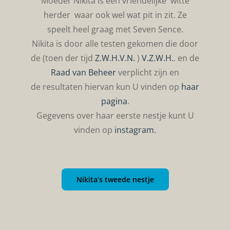
Moeder Nikita is een vriendelijke witte
herder waar ook wel wat pit in zit. Ze
speelt heel graag met Seven Sence.
Nikita is door alle testen gekomen die door
de (toen der tijd
Z.W.H.V.N.
)
V.Z.W.H.
. en de
Raad van Beheer
verplicht zijn en
de resultaten hiervan kun U vinden op
haar
pagina
.
Gegevens over haar eerste nestje kunt U
vinden op
instagram.
Nikita’s tweede nestje