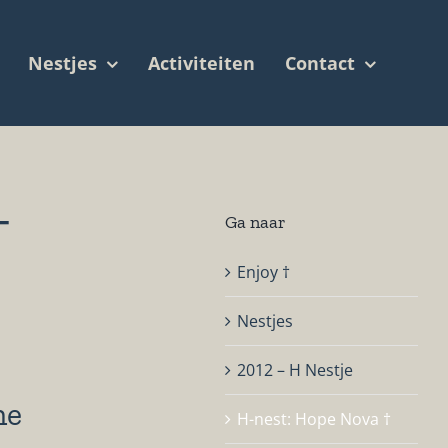
Nestjes
Activiteiten
Contact
†
Ga naar
Enjoy †
Nestjes
2012 – H Nestje
ne
H-nest: Hope Nova †