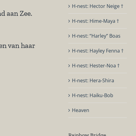
H-nest: Hector Neige †
d aan Zee.
H-nest: Hime-Maya †
H-nest: “Harley” Boas
ren van haar
H-nest: Hayley Fenna †
H-nest: Hester-Noa †
H-nest: Hera-Shira
H-nest: Haiku-Bob
Heaven
Rainbow Bridge