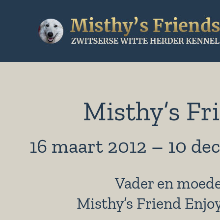
Ga
naar
inhoud
Misthy’s Fr
16 maart 2012 – 10 d
Vader en moeder
Misthy’s Friend Enjo