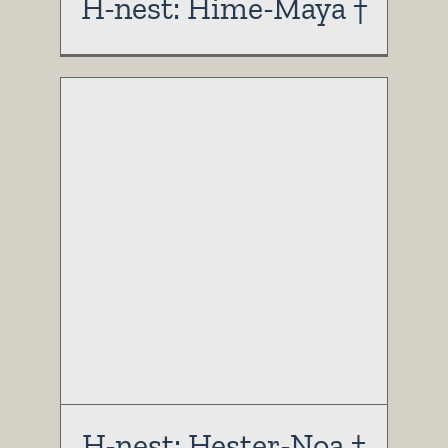
H-nest: Hime-Maya †
H-nest: Hester-Noa †