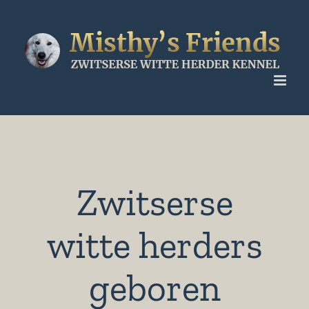
Ga
naar
inhoud
Zwitserse
witte herders
geboren