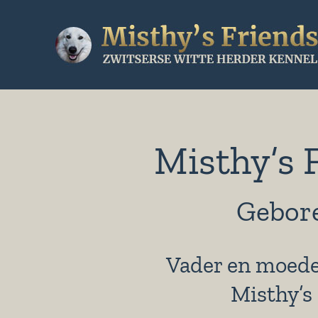
Ga
naar
inhoud
Misthy’s 
Gebore
Vader en moeder
Misthy’s