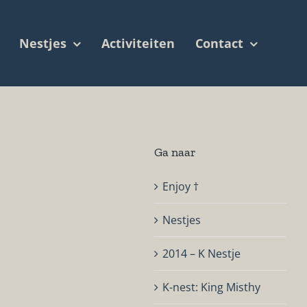
Nestjes
Activiteiten
Contact
Ga naar
Enjoy †
Nestjes
2014 – K Nestje
K-nest: King Misthy