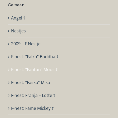
Ga naar
Angel †
Nestjes
2009 – F Nestje
F-nest: “Falko” Buddha †
F-nest: “Fanton” Moos †
F-nest: “Fasko” Mika
F-nest: Franja – Lotte †
F-nest: Fame Mickey †