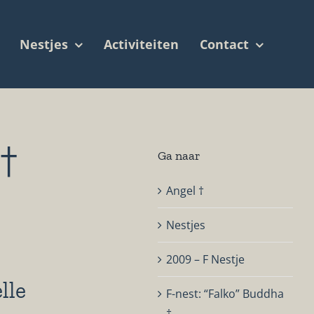
Nestjes
Activiteiten
Contact
 †
Ga naar
Angel †
Nestjes
2009 – F Nestje
lle
F-nest: “Falko” Buddha
†