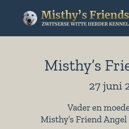
Ga
naar
inhoud
Misthy’s Fri
27 juni 
Vader en moeder
Misthy’s Friend Angel