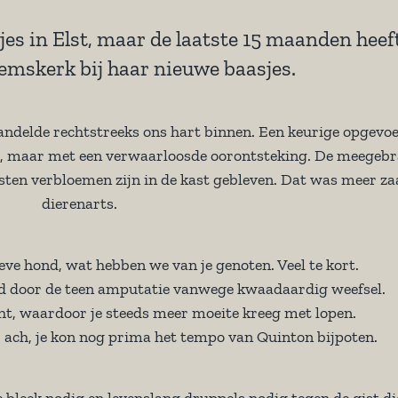
es in Elst, maar de laatste 15 maanden heef
emskerk bij haar nieuwe baasjes.
wandelde rechtstreeks ons hart binnen. Een keurige opgev
len, maar met een verwaarloosde oorontsteking. De meegebr
ten verbloemen zijn in de kast gebleven. Dat was meer za
dierenarts.
ieve hond, wat hebben we van je genoten. Veel te kort.
eld door de teen amputatie vanwege kwaadaardig weefsel.
icht, waardoor je steeds meer moeite kreeg met lopen.
r ach, je kon nog prima het tempo van Quinton bijpoten.
 bleek nodig en levenslang druppels nodig tegen de gist di