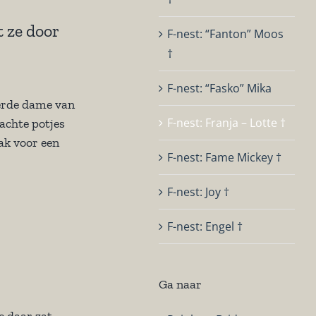
t ze door
F-nest: “Fanton” Moos
†
F-nest: “Fasko” Mika
oerde dame van
F-nest: Franja – Lotte †
achte potjes
ak voor een
F-nest: Fame Mickey †
F-nest: Joy †
F-nest: Engel †
Ga naar
e daar zat.