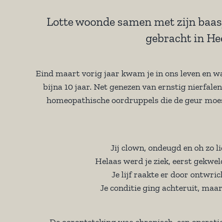
Lotte woonde samen met zijn baasj
gebracht in He
Eind maart vorig jaar kwam je in ons leven en 
bijna 10 jaar. Net genezen van ernstig nierfa
homeopathische oordruppels die de geur moes
Jij clown, ondeugd en oh zo l
Helaas werd je ziek, eerst gekw
Je lijf raakte er door ontwr
Je conditie ging achteruit, maa
De oorontsteking was chronisch, een operatie