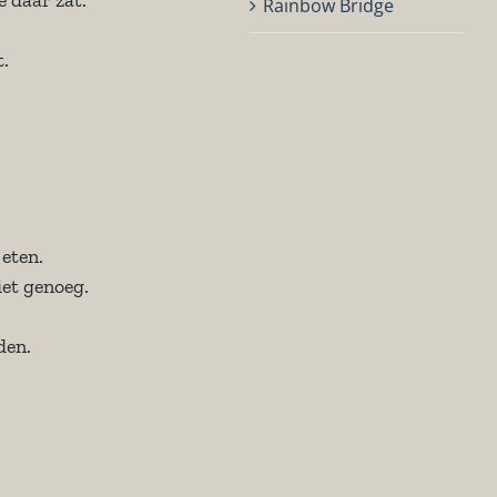
Rainbow Bridge
.
 eten.
et genoeg.
den.